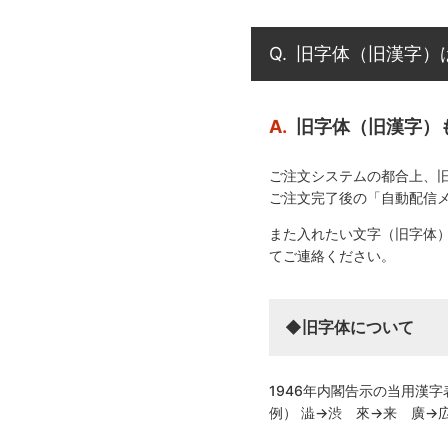
Q.
旧字体（旧漢字）
A.
旧字体（旧漢字）
ご注文システムの都合上、
ご注文完了後の「自動配信
また入れたい文字（旧字体
てご連絡ください。
◆旧字体について
1946年内閣告示の当用漢
例） 澁→渋 來→来 廣→