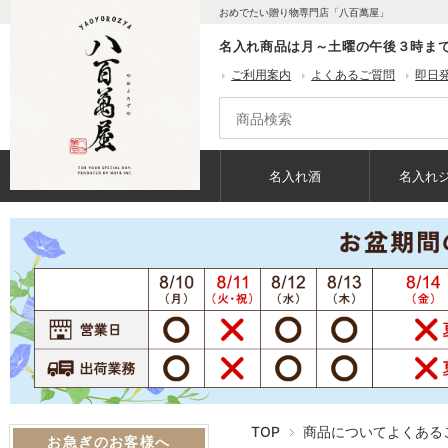
おめでたい贈り物専門店「八百萬屋」
名入れ商品は月～土曜の午後３時ま
ご利用案内
よくあるご質問
即日
名入れ酒
名入れ
TOP
商品についてよくある
お急ぎのお客様へ