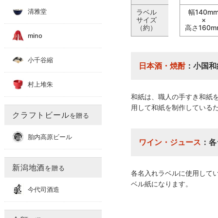
清雅堂
ラベル
幅140m
サイズ
×
（約）
高さ160m
mino
小千谷縮
日本酒・焼酎
：小国和
村上堆朱
和紙は、職人の手すき和紙
用して和紙を制作している
クラフトビール
を贈る
胎内高原ビール
ワイン・ジュース
：各
新潟地酒
を贈る
各名入れラベルに使用して
ベル紙になります。
今代司酒造