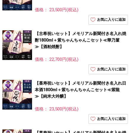
価格： 23,500円(税込)
【古希祝いセット】メモリアル新聞付き名入れ焼
酎1800ml＋紫ちゃんちゃんこセット≪華乃菫
≫【酒粕焼酎】
価格： 22,700円(税込)
【喜寿祝いセット】メモリアル新聞付き名入れ日
本酒1800ml＋紫ちゃんちゃんこセット≪紫龍
≫【純米大吟醸】
価格： 23,500円(税込)
【喜寿祝いセット】メモリアル新聞付き名入れ焼