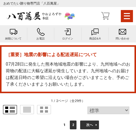
おめでたい贈り物専門店「八百萬屋」
メ
ニ
ュ
ー
納期について
お電話
ログイン
商品Q＆A
問い合わせ
を
開
く
［重要］地震の影響による配送遅延について
07月28日に発生した熊本地域地震の影響により、九州地域へのお
荷物の配送に大幅な遅延が発生しています。九州地域へのお届け
は配送日時のご希望に沿えない場合がございますことを、予めご
了承くださいますようお願いいたします。
1 / 2ページ
（全29件）
1
2
次へ