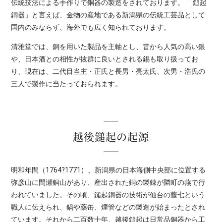
伝統技法による手作りで銅器の製造をされております。 「鎚起
銅器」と言えば、金物の産地である新潟県の伝統工芸品として
※全て手作りのため、お品により多少趣きが異なります。
色味
や形などは実物と違いのないよう、出来る限り同じ様に作りま
国内のみならず、海外でも広く知られております。
すが、一点一点が職人による手作業のため、鎚目（つちめ）模
様や色味が若干異なる場合がございますことをご了承くださ
清雅堂では、銅を用いた製品を主軸とし、昔から人気の高い銀
い。
や、日本酒との相性が抜群に良いとされる錫も取り扱ってお
※また、実店舗販売と在庫を共有しているため、ご購入のタイ
り、現在は、二代目当主・正氏と長男・亮太氏、次男・浩氏の
ミングにより品切れとなる場合があります。
その際は納期1～2
ヶ月程掛かってしまう場合もございます。また、在庫以上のご
三人で製作に当たっておられます。
注文をご希望の場合は、ご注文後に制作となるため、2～3ヶ月
程お待ちいただいております。商品の仕様や納期についてはお
気軽にお問い合わせください。
越後鎚起の起源
明和年間（1764?1771）、新潟県の日本海側中央部に位置する
弥彦山に間瀬銅山があり、産出された銅の製錬が隣町の燕で行
われていました。その頃、鎚起銅器の技術が仙台の藤七という
職人に伝えられ、鍋や薬缶、煙管などの製造が始まったとされ
ています。それから二百数十年、越後鎚起は日常品銅器から工