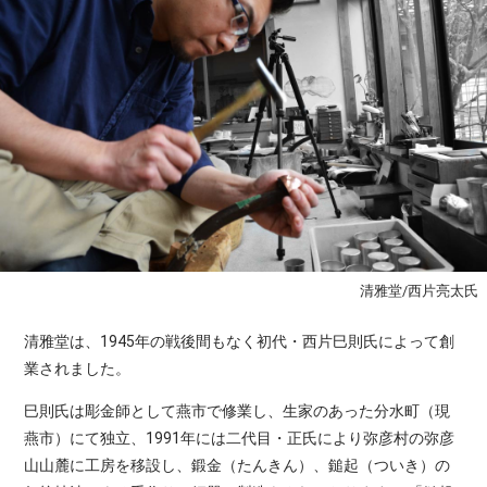
製造者
清雅堂（新潟県）
仕様
［表面加工］
硫黄水溶液で銅の地を黒くした後に研磨し、煮色液でさ
っと煮た色。紫金色より鮮やかな色ですが、発色皮膜が
デリケートなため植物蝋よりも丈夫なラッカーコーティ
ングで仕上げています。
備考
熱湯・直火｜×
電子レンジ・オーブンレンジ｜×
食器洗浄機・乾燥機｜×
たわし、クレンザー｜×
清雅堂/西片亮太氏
食器用液体洗剤｜○
柔らかい布・スポンジ｜○
清雅堂は、1945年の戦後間もなく初代・西片巳則氏によって創
冷蔵庫｜○
業されました。
冷凍庫｜×
巳則氏は彫金師として燕市で修業し、生家のあった分水町（現
燕市）にて独立、1991年には二代目・正氏により弥彦村の弥彦
山山麓に工房を移設し、鍛金（たんきん）、鎚起（ついき）の
ご購入前に必ずお読みください。