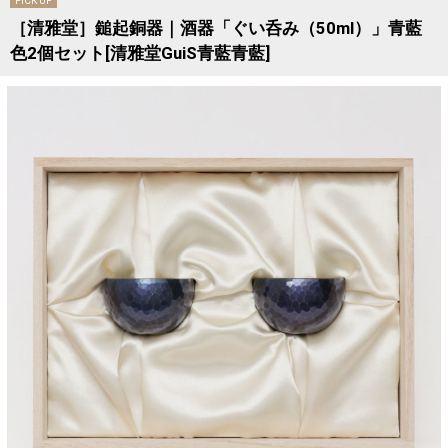
PICK UP
［清雅堂］鎚起銅器｜酒器「ぐい呑み（50ml）」青藍
色2個セット[清雅堂GuiS青藍青藍]