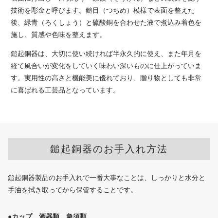
技術を彫金と呼びます。鎚目（つちめ）模様で表面を整えた
後、緑青（ろくしょう）と硫酸銅を合わせた液で煮込み着色を
施し、質感や色味を整えます。
鎚起銅器は、大切に使い続ければ半永久的に使え、また年月を
経て風合いが変化をしていく味わい深いものに仕上がっていま
す。実用性の高さと機能美に優れており、贈り物としても非常
に喜ばれる工芸品となっています。
鎚起銅器のお手入れ方法
鎚起銅器製品のお手入れで一番大事なことは、しっかりと水分と
手油を拭き取ってから保管することです。
●カップ、酒器類、急須類