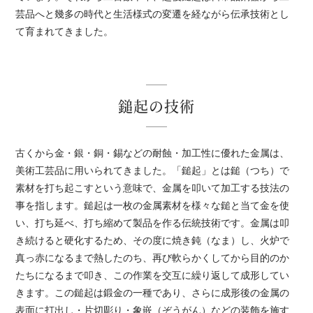
芸品へと幾多の時代と生活様式の変遷を経ながら伝承技術とし
て育まれてきました。
鎚起の技術
古くから金・銀・銅・錫などの耐蝕・加工性に優れた金属は、
美術工芸品に用いられてきました。「鎚起」とは鎚（つち）で
素材を打ち起こすという意味で、金属を叩いて加工する技法の
事を指します。鎚起は一枚の金属素材を様々な鎚と当て金を使
い、打ち延べ、打ち縮めて製品を作る伝統技術です。金属は叩
き続けると硬化するため、その度に焼き鈍（なま）し、火炉で
真っ赤になるまで熱したのち、再び軟らかくしてから目的のか
たちになるまで叩き、この作業を交互に繰り返して成形してい
きます。この鎚起は鍛金の一種であり、さらに成形後の金属の
表面に打出し・片切彫り・象嵌（ぞうがん）などの装飾を施す