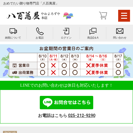
おめでたい贈り物専門店「八百萬屋」
メ
ニ
ュ
ー
納期について
お電話
ログイン
商品Q＆A
問い合わせ
を
開
く
LINEでのお問い合わせは休日も対応いたします！
お電話はこちら
025-212-9290