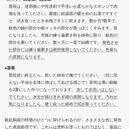
普段は、使用後に中性洗剤で手洗いか柔らかなスポンジで内
側を洗ってください。最後に給湯器の暖かめのお湯ですすぐ
と、拭き取ったとき余熱ですぐに乾きます。数か月?数年で、
銀色の錫の部分や銀メッキの部分が黒っぽくくすみます。気
になりましたら、市販の練り歯磨き粉を綿布に取り、銀色の
部分を磨いてください。数ヶ月に一度で結構です。
発色させ
た部分には練り歯磨きは絶対使用しないでください。色落ち
の原因になります。
●茶筒
普段使い終えたら、乾いた綿布で撫でてください。（目に見
えない手油を全体に伸ばしてあげる感じで）茶筒は薄い銅板
を2重にした作りになっております。
決して水洗いはしない
でください。水分が抜けきれず錆の原因になります。汚れが
気になりましたら、硬く絞った綿布で拭き取ってください。
鎚起銅器の特徴のひとつに挙げられるのが、さまざまな色に発色
した表面処理です。これらは塗料を塗ったものではなく、薬品に