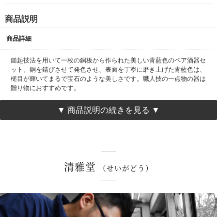
商品説明
商品詳細
鎚起技法を用いて一枚の銅板から作られた美しい青藍色のペア酒器セ
ット。銅を錆びさせて発色させ、表面を丁寧に磨き上げた青藍色は、
槌目が輝いてまるで宝石のような美しさです。職人技の一点物の器は
贈り物におすすめです。
▼ 商品説明の続きを見る ▼
素材
純銅（板厚1.5mm）、錫
サイズ
（約）高さ34mm×口径φ50mmｘ底面φ17mm
重さ
（約）54g
清雅堂
（せいがどう）
容量
（約）50ml
外装サイズ
専用桐箱入り
（約）縦180mm×横235mm×高さ115mm