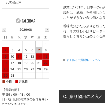
お客様の声
創業は1751年。日本一の
焼酎は「酒粕」を使用した
ことができない希少酒とな
香味成分がたっぷりと残っ
2026/08
れ、その味わいはリピータ
瑞々しく青リンゴのような
日
月
火
水
木
金
土
1
2
3
4
5
6
7
8
9
10
11
12
13
14
15
よくあるご質問集トップへ
16
17
18
19
20
21
22
23
24
25
26
27
28
29
30
31
■
■
今日
定休日
【営業時間】
平日9：00～18：00
Q.
贈り物用の名入れ
日・祝日は出荷業務のお休みをい
ただいております。