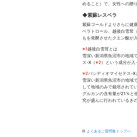
めること）で、女性への贈
◆紫蘇レスベラ
紫蘇ゴールドよりさらに健
ベラトロール、越後白雪茸
もを発酵させたクエン酸が
※1
越後白雪茸とは
雪深い新潟県魚沼市の地域
ス-X（
※2
）という成分が入
※2
バシディオマイセテス-X
雪深い新潟県魚沼市の地域
して地域のみで栽培されてい
グルカンの含有量が21％と
究が盛んに行われているき
よくあるご質問集トップへ