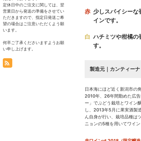
定休日中のご注文に関しては、翌
赤
少しスパイシーな
営業日から発送の準備をさせてい
ただきますので、指定日発送ご希
インです。
望の場合はご注意いただくよう願
います。
白
ハチミツや柑橘の
何卒ご了承くださいますようお願
す。
い申し上げます。
製造元｜カンティーナ
日本海にほど近く新潟市の角
2010年、26年間勤めた
ー」でぶどう栽培とワイン醸
し、2013年5月に果実酒
ん自身が行い、栽培品種は
ニョンの5種を用いてワイ
赤ワインvt.2018（限定醸