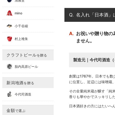
清雅堂
mino
Q.
名入れ「日本酒」
小千谷縮
A.
お祝いや贈り物の
村上堆朱
ません。
クラフトビール
を贈る
製造元｜今代司酒造（
胎内高原ビール
創業は1767年。日本でも
に位置し、近辺には味噌蔵
新潟地酒
を贈る
その全量純米蔵が醸す「純
今代司酒造
香りも華やかでスッキリし
日本酒好きの方にはたいへ
金額
で選ぶ