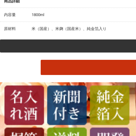
商品詳細
内容量
1800ml
原材料
米（国産）、米麹（国産米）、純金箔入り
外装サイズ
（約）縦45.5cm×横16.5cm×高さ12.5cm
製造者
今代司酒造（新潟）
保存方法
高温多湿を避け、冷暗所に保存してください。
備考
※開封後は、お早めにお召し上がりください。