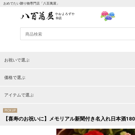
おめでたい贈り物専門店「八百萬屋」
納期について
お電話
お祝いで選ぶ
［重要］地震の影響による配送遅延について
価格で選ぶ
07月28日に発生した熊本地域地震の影響により、九州地域へのお
ますようお願いいたします。
アイテムで選ぶ
PICK UP
【喜寿のお祝いに】メモリアル新聞付き名入れ日本酒180