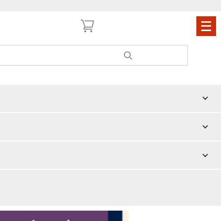
メ
ニ
ュ
ー
を
閉
じ
商品Q＆A
問い合わせ
る
日時のご希望に沿えない場合がございますことを、予めご了承ください