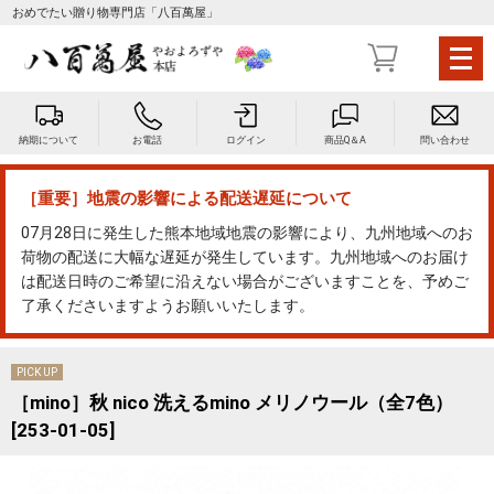
おめでたい贈り物専門店「八百萬屋」
メ
ニ
ュ
ー
納期について
お電話
ログイン
商品Q＆A
問い合わせ
を
開
く
［重要］地震の影響による配送遅延について
07月28日に発生した熊本地域地震の影響により、九州地域へのお
荷物の配送に大幅な遅延が発生しています。九州地域へのお届け
は配送日時のご希望に沿えない場合がございますことを、予めご
了承くださいますようお願いいたします。
PICK UP
［mino］秋 nico 洗えるmino メリノウール（全7色）
[253-01-05]