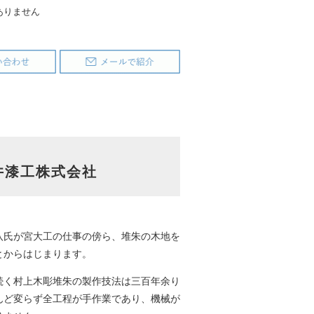
ありません
井漆工株式会社
八氏が宮大工の仕事の傍ら、堆朱の木地を
とからはじまります。
続く村上木彫堆朱の製作技法は三百年余り
んど変らず全工程が手作業であり、機械が