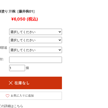
塗り 汁椀［藤井椀01］
¥6,050
(税込)
1部追
付:
個
ての詳細はこちら