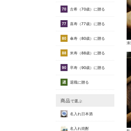
古希（70歳）に贈る
喜寿（77歳）に贈る
傘寿（80歳）に贈る
漆
米寿（88歳）に贈る
卒寿（90歳）に贈る
退職に贈る
商品
で選ぶ
名入れ日本酒
名入れ焼酎
彫