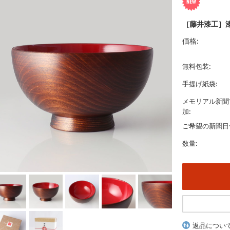
［藤井漆工］漆
価格:
無料包装:
手提げ紙袋:
メモリアル新聞
加:
ご希望の新聞日
数量:
返品につい