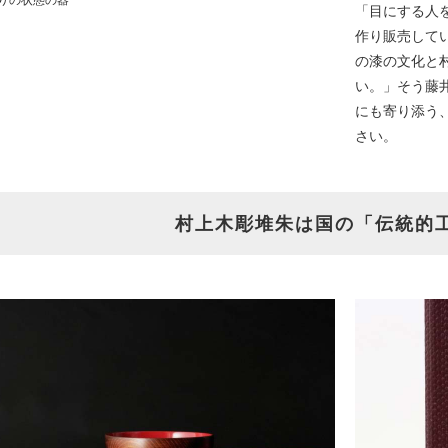
「目にする人
作り販売して
の漆の文化と
い。」そう藤
にも寄り添う
さい。
村上木彫堆朱は国の「伝統的