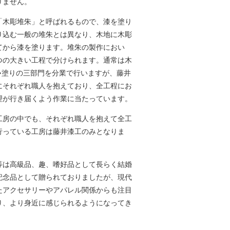
りません。
「木彫堆朱」と呼ばれるもので、漆を塗り
り込む一般の堆朱とは異なり、木地に木彫
てから漆を塗ります。堆朱の製作におい
つの大きい工程で分けられます。通常は木
→塗りの三部門を分業で行いますが、藤井
にそれぞれ職人を抱えており、全工程にお
理が行き届くよう作業に当たっています。
工房の中でも、それぞれ職人を抱えて全工
行っている工房は藤井漆工のみとなりま
等は高級品、趣、嗜好品として長らく結婚
記念品として贈られておりましたが、現代
たアクセサリーやアパレル関係からも注目
り、より身近に感じられるようになってき