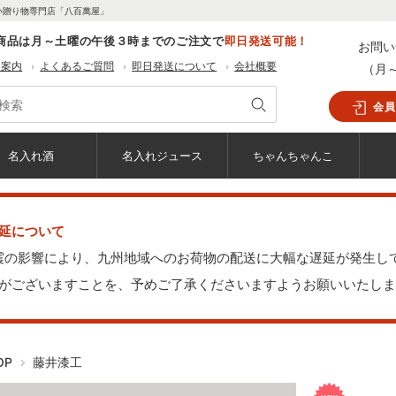
い贈り物専門店「八百萬屋」
商品は月～土曜の午後３時までのご注文で
即日発送可能！
お問い
用案内
よくあるご質問
即日発送について
会社概要
（月～
会員
名入れ酒
名入れジュース
ちゃんちゃんこ
延について
地震の影響により、九州地域へのお荷物の配送に大幅な遅延が発生し
がございますことを、予めご了承くださいますようお願いいたしま
OP
藤井漆工