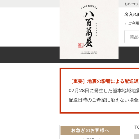
おめでた
名入れ
ご利
［重要］地震の影響による配送遅
07月28日に発生した熊本地域
配送日時のご希望に沿えない場合
T
お急ぎのお客様へ