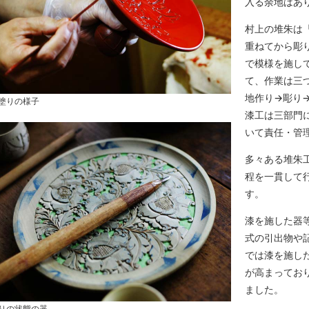
入る余地はあ
村上の堆朱は
重ねてから彫
で模様を施し
て、作業は三
地作り→彫り
塗りの様子
漆工は三部門
いて責任・管
多々ある堆朱
程を一貫して
す。
漆を施した器
式の引出物や
では漆を施し
が高まってお
ました。
りの状態の器