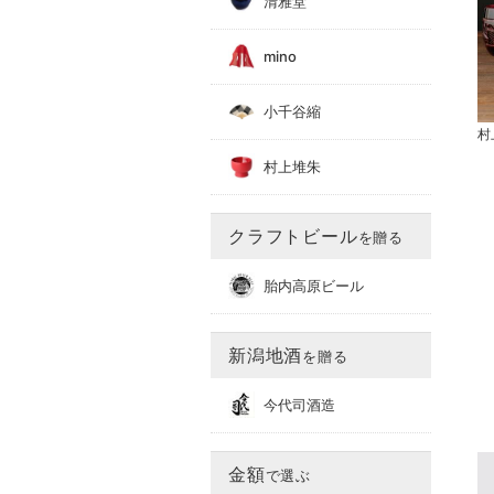
清雅堂
mino
小千谷縮
村
村上堆朱
クラフトビール
を贈る
胎内高原ビール
新潟地酒
を贈る
今代司酒造
金額
で選ぶ